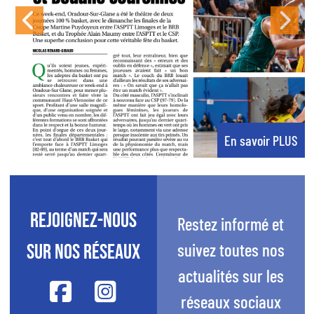
Previous
Next
S
En savoir PLUS
Rejoignez-nous
Restez informé et
suivez toutes nos
sur nos réseaux
actualités sur les
réseaux sociaux