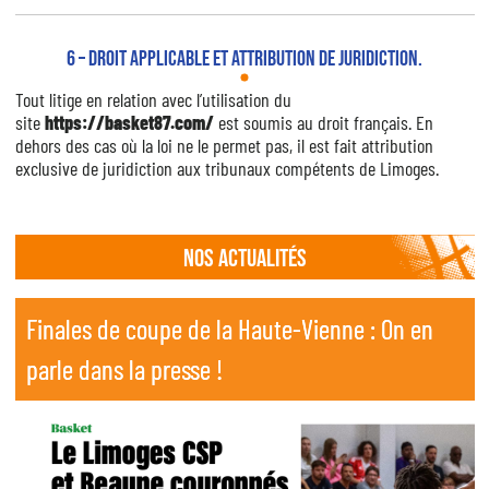
6 – Droit applicable et attribution de juridiction.
Tout litige en relation avec l’utilisation du
site
https://basket87.com/
est soumis au droit français. En
dehors des cas où la loi ne le permet pas, il est fait attribution
exclusive de juridiction aux tribunaux compétents de Limoges.
Nos actualités
Finales de coupe de la Haute-Vienne : On en
Finales de coupe de la Haute-Vienne : On en
parle dans la presse !
parle dans la presse !