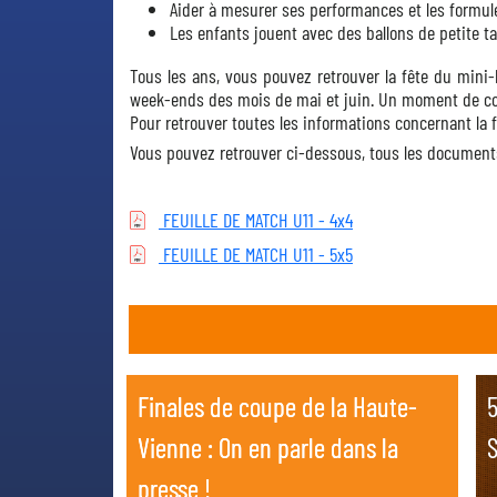
Aider à mesurer ses performances et les formul
Les enfants jouent avec des ballons de petite tail
Tous les ans, vous pouvez retrouver la fête du mini-
week-ends des mois de mai et juin. Un moment de co
Pour retrouver toutes les informations concernant la 
Vous pouvez retrouver ci-dessous, tous les document
FEUILLE DE MATCH U11 - 4x4
FEUILLE DE MATCH U11 - 5x5
 générale
 générale
Finales de coupe de la Haute-
Finales de coupe de la Haute-
5
5
Vienne : On en parle dans la
Vienne : On en parle dans la
S
S
presse !
presse !