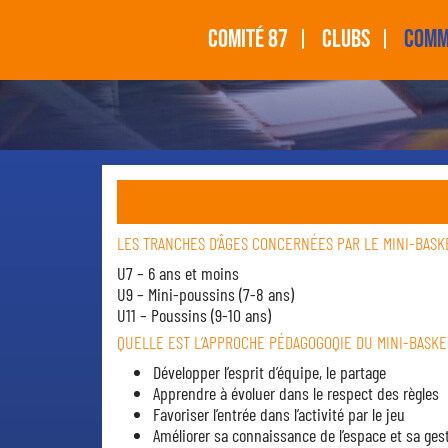
COMITÉ 87
CLUBS
COMM
LES TRANCHES D’ÂGES CONCERNÉES PAR LE MINI-BASKE
U7 – 6 ans et moins
U9 – Mini-poussins (7-8 ans)
U11 – Poussins (9-10 ans)
QUELLE EST L’APPROCHE PÉDAGOGOQIE DU MINI-BASKE
Développer l’esprit d’équipe, le partage
Apprendre à évoluer dans le respect des règles
Favoriser l’entrée dans l’activité par le jeu
Améliorer sa connaissance de l’espace et sa ge