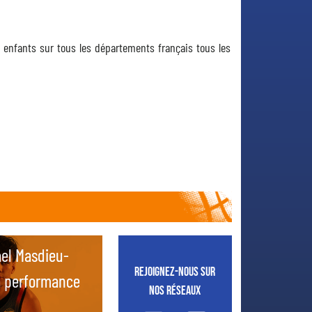
0 enfants sur tous les départements français tous les
ael Masdieu-
ael Masdieu-
Remise de chèque concours
Remise de chèque concours
Rejoignez-nous sur
a performance
a performance
Journée Internationale des
Journée Internationale des
nos réseaux
Droits des Femmes
Droits des Femmes