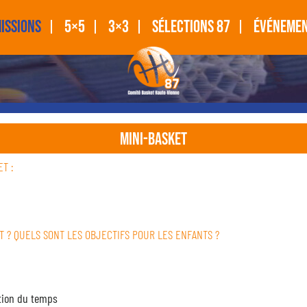
ISSIONS
5×5
3×3
SÉLECTIONS 87
ÉVÉNEME
MINI-BASKET
T :
T ? QUELS SONT LES OBJECTIFS POUR LES ENFANTS ?
stion du temps