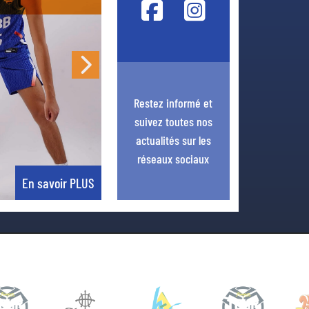
Next
Restez informé et
suivez toutes nos
actualités sur les
réseaux sociaux
En savoir PLUS
En savoir PLU